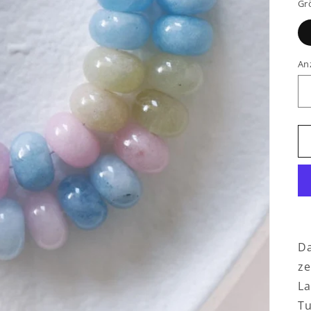
Gr
An
D
ze
La
Tu