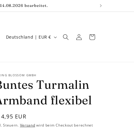
14.08.2026 bearbeitet.
L
Einloggen
Warenkorb
Deutschland | EUR €
a
n
d
/
RING BLOSSOM GMBH
Buntes Turmalin
R
e
Armband flexibel
g
i
ormaler
14,95 EUR
o
reis
l. Steuern.
Versand
wird beim Checkout berechnet
n