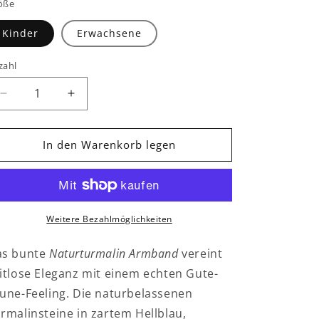
öße
Kinder
Erwachsene
zahl
Verringere
Erhöhe
die
die
Menge
Menge
für
für
In den Warenkorb legen
Buntes
Buntes
Turmalin
Turmalin
Armband
Armband
flexibel
flexibel
Weitere Bezahlmöglichkeiten
as bunte
Naturturmalin Armband
vereint
itlose Eleganz mit einem echten Gute-
une-Feeling. Die naturbelassenen
rmalinsteine in zartem Hellblau,