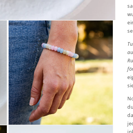
sa
wu
ei
se
Tu
au
Ru
fö
ei
si
No
du
da
je
Medien
in
3