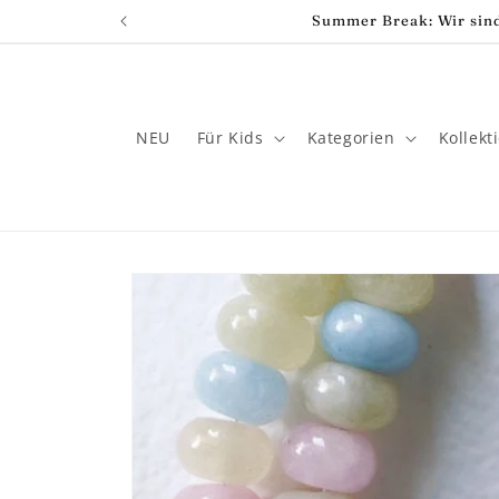
Direkt
Summer Break: Wir sind
zum
Inhalt
NEU
Für Kids
Kategorien
Kollekt
Zu
Produktinformationen
springen