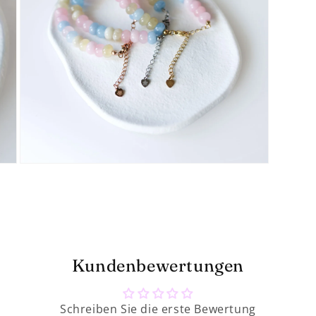
Medien
7
in
Modal
öffnen
Kundenbewertungen
Schreiben Sie die erste Bewertung